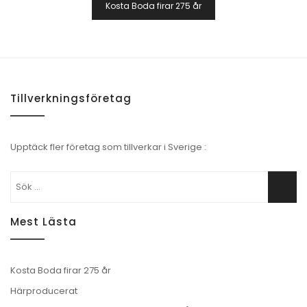
Kosta Boda firar 275 år
Tillverkningsföretag
Upptäck fler företag som tillverkar i Sverige :
Sök
Sök
efter:
Mest Lästa
Kosta Boda firar 275 år
Härproducerat