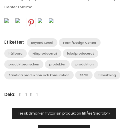
Center i Malmö.
Etiketter:
Beyond Local
Form/Design Center
hållbara
Härproducerat
lokalproducerat
produktbranschen
produkter
produktion
Samtida produktion och konsumtion
SPOK
tillverkning
Dela:
Inläggsnavigering
Tre skidmärken flyttar sin produktion till Åre Skidfabrik