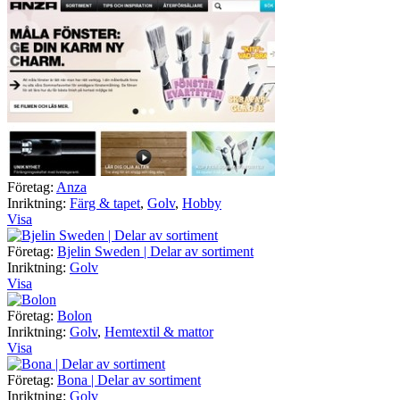
Företag:
Anza
Inriktning:
Färg & tapet
,
Golv
,
Hobby
Visa
Företag:
Bjelin Sweden | Delar av sortiment
Inriktning:
Golv
Visa
Företag:
Bolon
Inriktning:
Golv
,
Hemtextil & mattor
Visa
Företag:
Bona | Delar av sortiment
Inriktning:
Golv