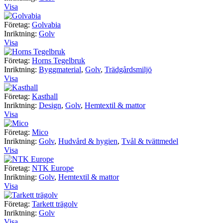
Visa
Företag:
Golvabia
Inriktning:
Golv
Visa
Företag:
Horns Tegelbruk
Inriktning:
Byggmaterial
,
Golv
,
Trädgårdsmiljö
Visa
Företag:
Kasthall
Inriktning:
Design
,
Golv
,
Hemtextil & mattor
Visa
Företag:
Mico
Inriktning:
Golv
,
Hudvård & hygien
,
Tvål & tvättmedel
Visa
Företag:
NTK Europe
Inriktning:
Golv
,
Hemtextil & mattor
Visa
Företag:
Tarkett trägolv
Inriktning:
Golv
Visa