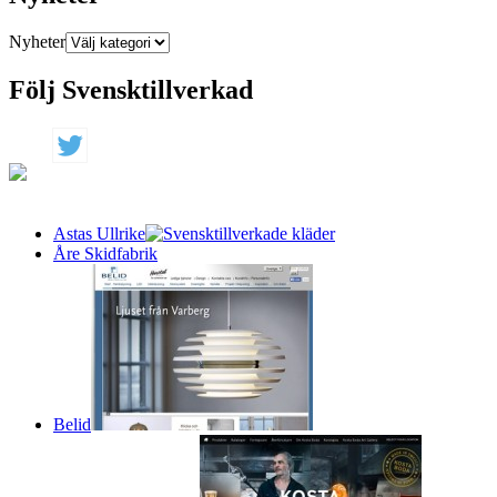
Nyheter
Följ Svensktillverkad
Astas Ullrike
Åre Skidfabrik
Belid