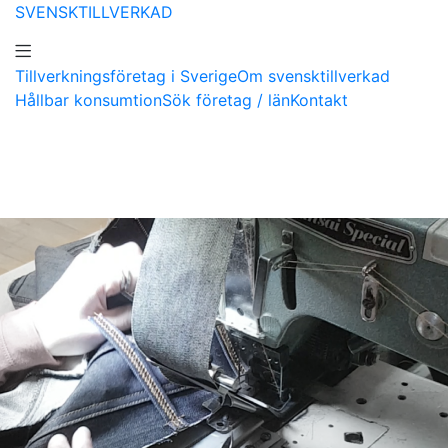
SVENSKTILLVERKAD
Tillverkningsföretag i Sverige
Om svensktillverkad
Hållbar konsumtion
Sök företag / län
Kontakt