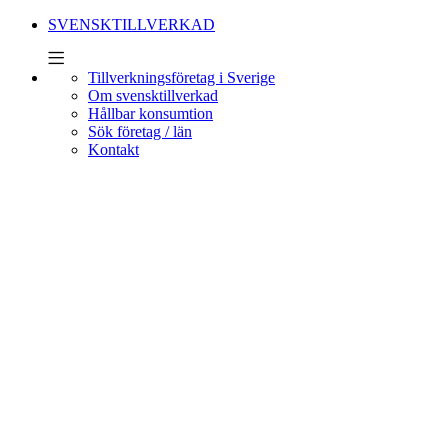
SVENSKTILLVERKAD
Tillverkningsföretag i Sverige
Om svensktillverkad
Hållbar konsumtion
Sök företag / län
Kontakt