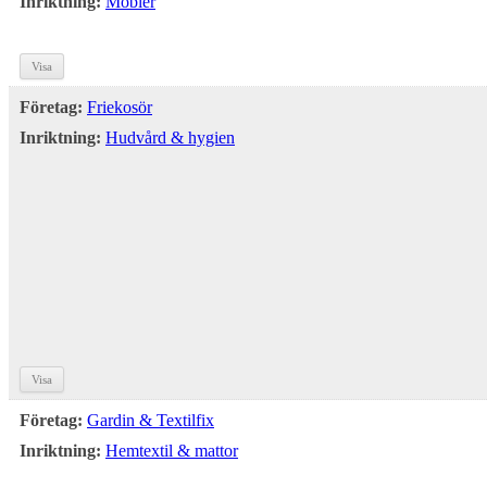
Inriktning:
Möbler
Visa
Företag:
Friekosör
Inriktning:
Hudvård & hygien
Visa
Företag:
Gardin & Textilfix
Inriktning:
Hemtextil & mattor