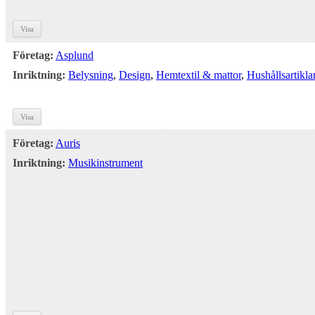
Visa
Företag:
Asplund
Inriktning:
Belysning
,
Design
,
Hemtextil & mattor
,
Hushållsartikla
Visa
Företag:
Auris
Inriktning:
Musikinstrument