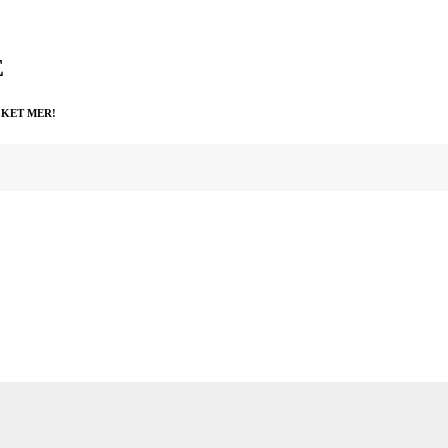
E
CKET MER!