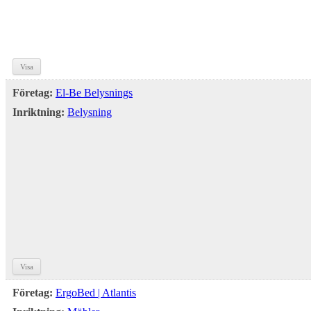
Visa
Företag:
El-Be Belysnings
Inriktning:
Belysning
Visa
Företag:
ErgoBed | Atlantis