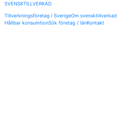
SVENSKTILLVERKAD
Tillverkningsföretag i Sverige
Om svensktillverkad
Hållbar konsumtion
Sök företag / län
Kontakt