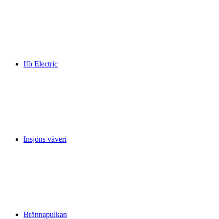
Ifö Electric
Insjöns väveri
Brännapulkan