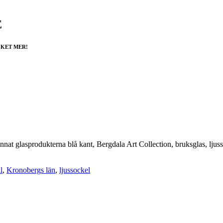
E
CKET MER!
annat glasprodukterna blå kant, Bergdala Art Collection, bruksglas, ljuss
l
,
Kronobergs län
,
ljussockel