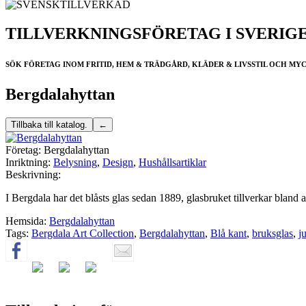
TILLVERKNINGSFÖRETAG I SVERIG
SÖK FÖRETAG INOM FRITID, HEM & TRÄDGÅRD, KLÄDER & LIVSSTIL OCH MY
Bergdalahyttan
Företag:
Bergdalahyttan
Inriktning:
Belysning
,
Design
,
Hushållsartiklar
Beskrivning:
I Bergdala har det blåsts glas sedan 1889, glasbruket tillverkar bland 
Hemsida:
Bergdalahyttan
Tags:
Bergdala Art Collection
,
Bergdalahyttan
,
Blå kant
,
bruksglas
,
ju