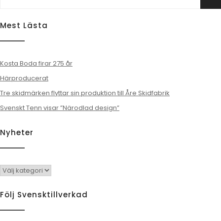
Sö
efter:
Mest Lästa
Kosta Boda firar 275 år
Härproducerat
Tre skidmärken flyttar sin produktion till Åre Skidfabrik
Svenskt Tenn visar ”Närodlad design”
Nyheter
Nyheter
Följ Svensktillverkad